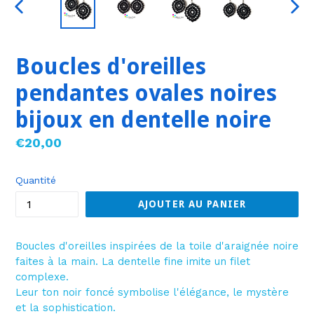
DIAPOSITIVE
DIA
PRÉCÉDENTE
SUI
Boucles d'oreilles
pendantes ovales noires
bijoux en dentelle noire
Prix
€20,00
régulier
Quantité
AJOUTER AU PANIER
Boucles d'oreilles inspirées de la toile d'araignée noire
faites à la main. La dentelle fine imite un filet
complexe.
Leur ton noir foncé symbolise l'élégance, le mystère
et la sophistication.