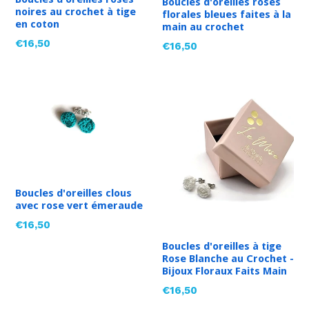
Boucles d'oreilles roses
noires au crochet à tige
florales bleues faites à la
en coton
main au crochet
Prix
€16,50
Prix
€16,50
régulier
régulier
Boucles d'oreilles clous
avec rose vert émeraude
Prix
€16,50
régulier
Boucles d'oreilles à tige
Rose Blanche au Crochet -
Bijoux Floraux Faits Main
Prix
€16,50
régulier