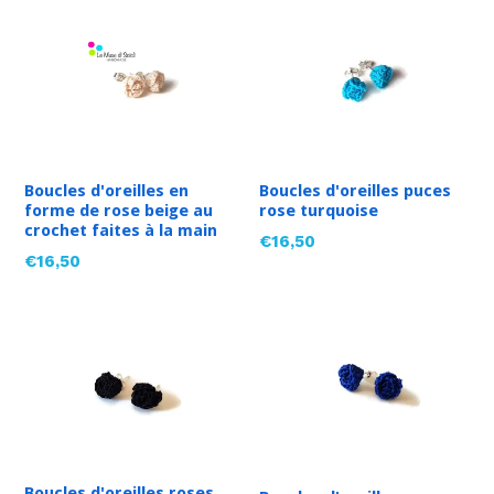
Boucles d'oreilles en
Boucles d'oreilles puces
forme de rose beige au
rose turquoise
crochet faites à la main
Prix
€16,50
Prix
€16,50
régulier
régulier
Boucles d'oreilles roses