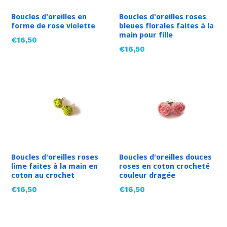
Boucles d'oreilles en
Boucles d'oreilles roses
forme de rose violette
bleues florales faites à la
main pour fille
Prix
€16,50
Prix
€16,50
régulier
régulier
Boucles d'oreilles roses
Boucles d'oreilles douces
lime faites à la main en
roses en coton crocheté
coton au crochet
couleur dragée
Prix
Prix
€16,50
€16,50
régulier
régulier