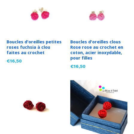
Boucles d'oreilles petites
Boucles d'oreilles clous
roses fuchsia à clou
Rose rose au crochet en
faites au crochet
coton, acier inoxydable,
pour filles
Prix
€16,50
Prix
€16,50
régulier
régulier