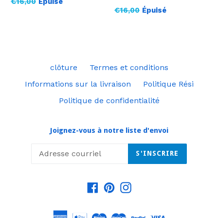
Prix
€16,00
Épuisé
Prix
€16,00
Épuisé
régulier
régulier
clôture
Termes et conditions
Informations sur la livraison
Politique Rési
Politique de confidentialité
Joignez-vous à notre liste d'envoi
S'INSCRIRE
Facebook
Pinterest
Instagram