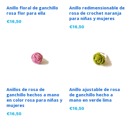
Anillo floral de ganchillo
Anillo redimensionable de
rosa flor para ella
rosa de crochet naranja
para niñas y mujeres
Precio
€16,50
Precio
€16,50
habitual
habitual
Anillos de rosa de
Anillo ajustable de rosa
ganchillo hechos a mano
de ganchillo hecho a
en color rosa para niñas y
mano en verde lima
mujeres
Precio
€16,50
Precio
€16,50
habitual
habitual