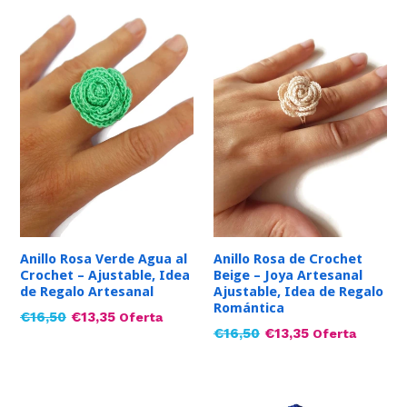
Anillo Rosa Verde Agua al
Anillo Rosa de Crochet
Crochet – Ajustable, Idea
Beige – Joya Artesanal
de Regalo Artesanal
Ajustable, Idea de Regalo
Romántica
Precio
€16,50
€13,35
Oferta
Precio
€16,50
€13,35
Oferta
habitual
habitual