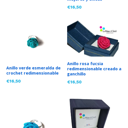
habitual
Precio
€16,50
habitual
Anillo rosa fucsia
Anillo verde esmeralda de
redimensionable creado a
crochet redimensionable
ganchillo
Precio
€16,50
Precio
€16,50
habitual
habitual