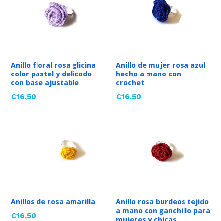
Anillo floral rosa glicina
Anillo de mujer rosa azul
color pastel y delicado
hecho a mano con
con base ajustable
crochet
Precio
Precio
€16,50
€16,50
habitual
habitual
Anillos de rosa amarilla
Anillo rosa burdeos tejido
a mano con ganchillo para
Precio
€16,50
mujeres y chicas