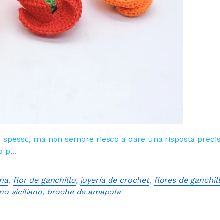
pesso, ma non sempre riesco a dare una risposta precisa F
o p...
ana
,
flor de ganchillo
,
joyería de crochet
,
flores de ganchil
o siciliano
,
broche de amapola