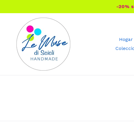
Ir
-20% su
directamente
al
contenido
Hogar
Colecci