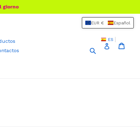
l giorno
EUR €
Español
ES
oductos
Carrit
Carrit
Ingresar
Buscar
ontactos