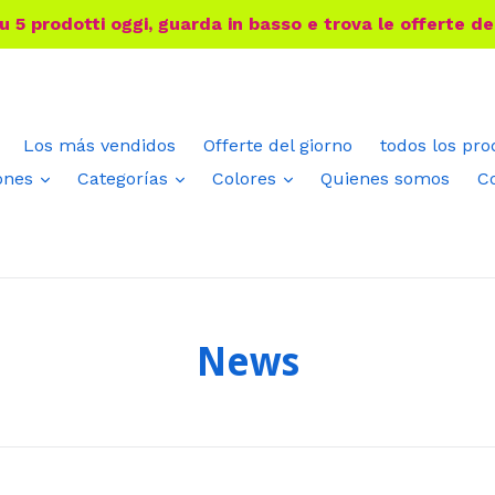
 5 prodotti oggi, guarda in basso e trova le offerte de
Los más vendidos
Offerte del giorno
todos los pr
expandir
expandir
expandir
ones
Categorías
Colores
Quienes somos
C
News