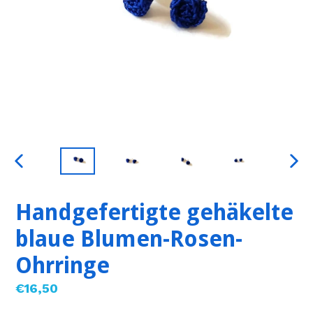
VORHERIGER
NÄC
SCHIEBER
SCHI
Handgefertigte gehäkelte
blaue Blumen-Rosen-
Ohrringe
Normaler
€16,50
Preis