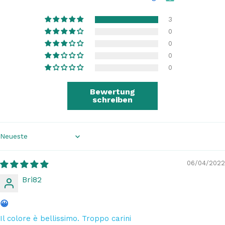
3
0
0
0
0
Bewertung
schreiben
Sort by
06/04/2022
Bri82
😀
Il colore è bellissimo. Troppo carini