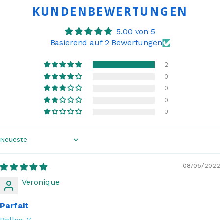
KUNDENBEWERTUNGEN
5.00 von 5
Basierend auf 2 Bewertungen
2
0
0
0
0
Sort by
08/05/2022
Veronique
Parfait