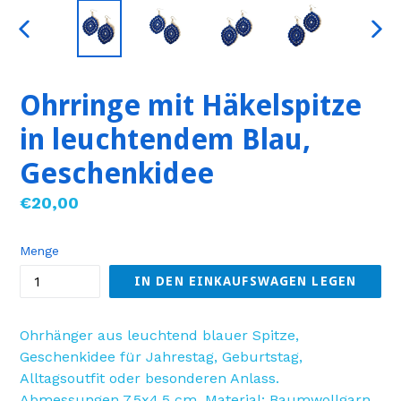
VORHERIGER
NÄC
SCHIEBER
SCHI
Ohrringe mit Häkelspitze
in leuchtendem Blau,
Geschenkidee
Normaler
€20,00
Preis
Menge
IN DEN EINKAUFSWAGEN LEGEN
Ohrhänger aus leuchtend blauer Spitze,
Geschenkidee für Jahrestag, Geburtstag,
Alltagsoutfit oder besonderen Anlass.
Abmessungen 7,5x4,5 cm. Material: Baumwollgarn,