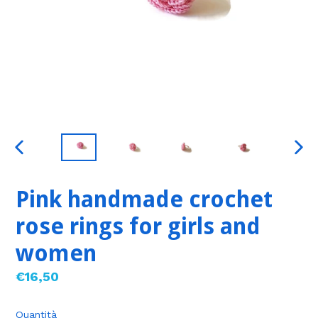
SLIDE
SLID
PRECEDENTE
SUC
Pink handmade crochet
rose rings for girls and
women
Prezzo
€16,50
di
listino
Quantità