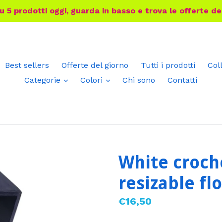
 5 prodotti oggi, guarda in basso e trova le offerte de
Best sellers
Offerte del giorno
Tutti i prodotti
Col
espandi
espandi
Categorie
Colori
Chi sono
Contatti
White croc
resizable fl
Prezzo
€16,50
di