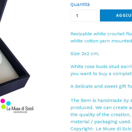
listino
Quantità
AGGIU
Resizable white crochet f
white cotton yarn mounted o
Size 3x2 cm.
White rose buds stud earrin
you want to buy a complete
A delicate and sweet gift f
The item is handmade by 
produced. We can create a 
the quality of the creation,
material / packaging used.
Copyright- Le Muse di Scic