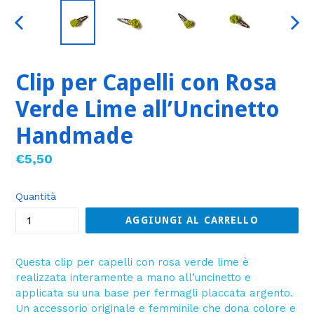
SLIDE
SLID
PRECEDENTE
SUC
Clip per Capelli con Rosa
Verde Lime all’Uncinetto
Handmade
Prezzo
€5,50
di
listino
Quantità
AGGIUNGI AL CARRELLO
Questa clip per capelli con rosa verde lime è
realizzata interamente a mano all’uncinetto e
applicata su una base per fermagli placcata argento.
Un accessorio originale e femminile che dona colore e