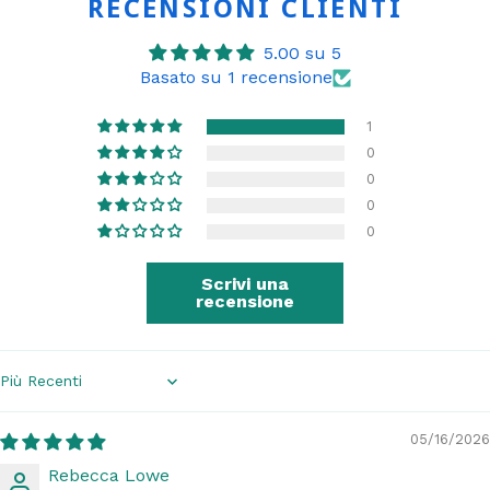
RECENSIONI CLIENTI
5.00 su 5
Basato su 1 recensione
1
0
0
0
0
Scrivi una
recensione
Sort by
05/16/2026
Rebecca Lowe