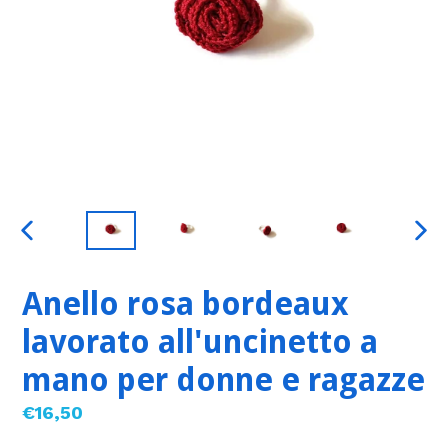
SLIDE
SLID
PRECEDENTE
SUC
Anello rosa bordeaux
lavorato all'uncinetto a
mano per donne e ragazze
Prezzo
€16,50
di