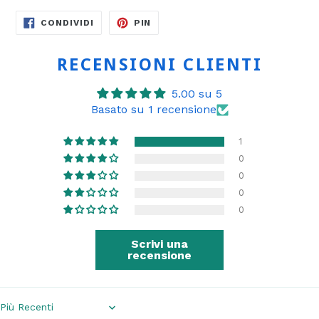
CONDIVIDI
PINNA
CONDIVIDI
PIN
SU
SU
FACEBOOK
PINTEREST
RECENSIONI CLIENTI
5.00 su 5
Basato su 1 recensione
1
0
0
0
0
Scrivi una
recensione
Sort by